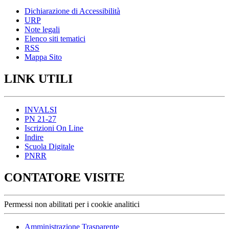
Dichiarazione di Accessibilità
URP
Note legali
Elenco siti tematici
RSS
Mappa Sito
LINK UTILI
INVALSI
PN 21-27
Iscrizioni On Line
Indire
Scuola Digitale
PNRR
CONTATORE VISITE
Permessi non abilitati per i cookie analitici
Amministrazione Trasparente